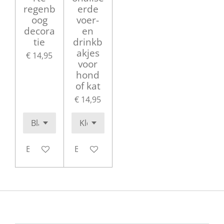
regenb
erde
oog
voer-
decora
en
tie
drinkb
akjes
€ 14,95
voor
hond
of kat
€ 14,95
Bekijk details
Bekijk details