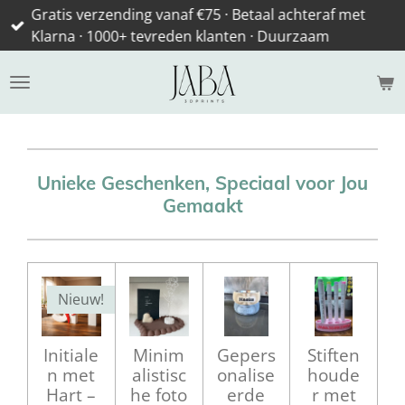
Gratis verzending vanaf €75 · Betaal achteraf met
Ga
Klarna · 1000+ tevreden klanten · Duurzaam
direct
naar
de
hoofdinhoud
Unieke Geschenken, Speciaal voor Jou
Gemaakt
Nieuw!
Initiale
Minim
Gepers
Stiften
n met
alistisc
onalise
houde
Hart –
he foto
erde
r met