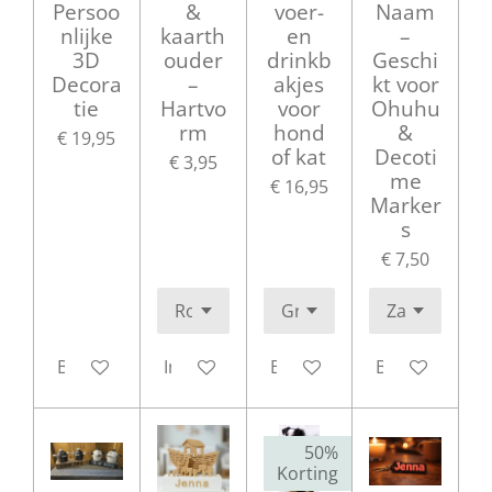
Persoo
&
voer-
Naam
nlijke
kaarth
en
–
3D
ouder
drinkb
Geschi
Decora
–
akjes
kt voor
tie
Hartvo
voor
Ohuhu
rm
hond
&
€ 19,95
of kat
Decoti
€ 3,95
me
€ 16,95
Marker
s
€ 7,50
Bekijk details
In winkelwagen
Bekijk details
Bekijk details
50%
Korting