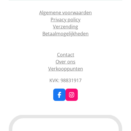
Algemene voorwaarden
Privacy policy
Verzending
Betaalmogelijkheden
Contact
Over ons
Verkooppunten
KVK: 98831917
F
I
a
n
c
s
e
t
b
a
o
g
o
r