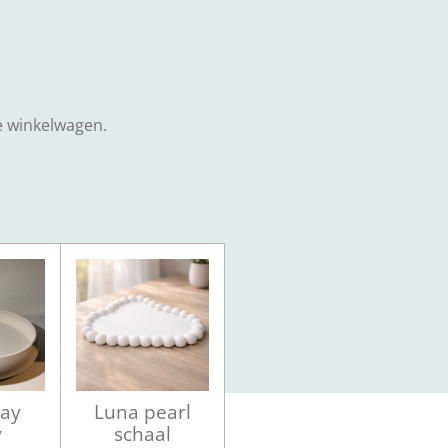
de winkelwagen.
ray
Luna pearl
y
schaal