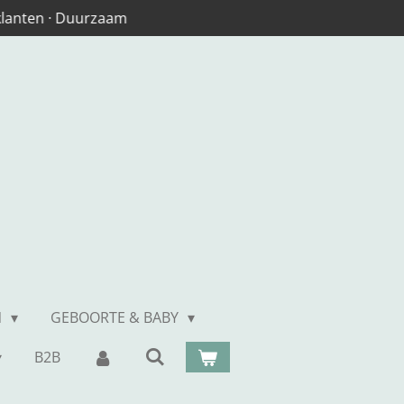
 klanten · Duurzaam
N
GEBOORTE & BABY
B2B