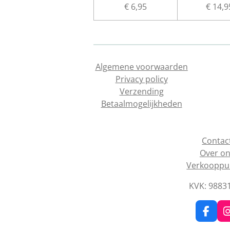
€ 6,95
€ 14,9
Algemene voorwaarden
Privacy policy
Verzending
Betaalmogelijkheden
Contac
Over o
Verkooppu
KVK: 9883
F
I
a