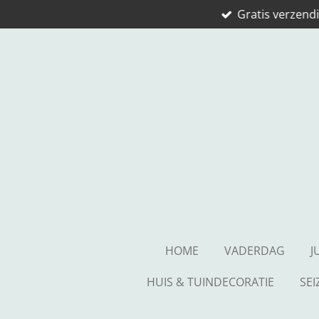
Gratis verzendi
Ga
direct
naar
de
hoofdinhoud
HOME
VADERDAG
J
HUIS & TUINDECORATIE
SE