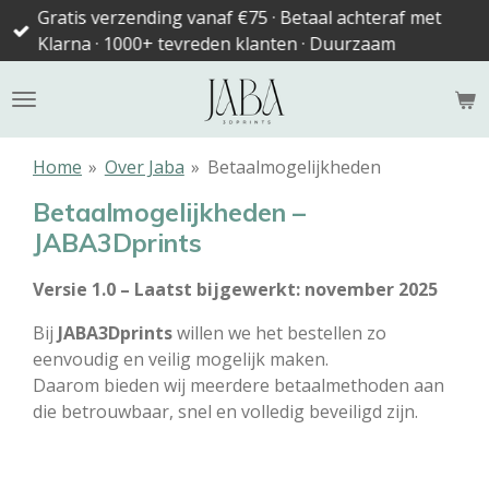
Gratis verzending vanaf €75 · Betaal achteraf met
Ga
Klarna · 1000+ tevreden klanten · Duurzaam
direct
naar
de
hoofdinhoud
Home
»
Over Jaba
»
Betaalmogelijkheden
Betaalmogelijkheden –
JABA3Dprints
Versie 1.0 – Laatst bijgewerkt: november 2025
Bij
JABA3Dprints
willen we het bestellen zo
eenvoudig en veilig mogelijk maken.
Daarom bieden wij meerdere betaalmethoden aan
die betrouwbaar, snel en volledig beveiligd zijn.