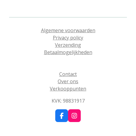
e
l
r
e
n
e
n
Algemene voorwaarden
Privacy policy
Verzending
Betaalmogelijkheden
Contact
Over ons
Verkooppunten
KVK: 98831917
F
I
a
n
c
s
e
t