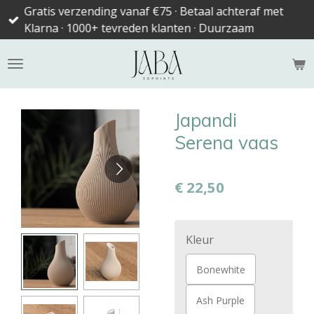
Gratis verzending vanaf €75 · Betaal achteraf met
Ga
Klarna · 1000+ tevreden klanten · Duurzaam
direct
naar
de
hoofdinhoud
Japandi
Serena vaas
€ 22,50
Kleur
Bonewhite
Ash Purple