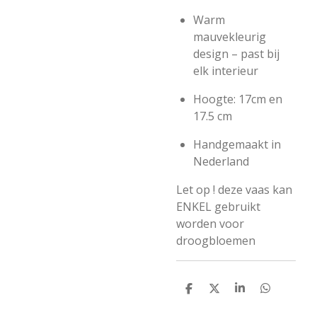
Warm
mauvekleurig
design – past bij
elk interieur
Hoogte: 17cm en
17.5 cm
Handgemaakt in
Nederland
Let op ! deze vaas kan
ENKEL gebruikt
worden voor
droogbloemen
D
D
S
D
e
e
h
e
l
e
a
l