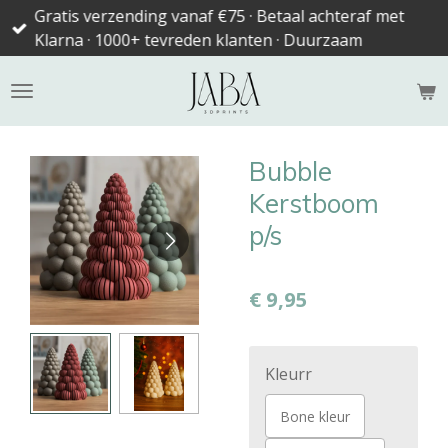
Gratis verzending vanaf €75 · Betaal achteraf met
Ga
Klarna · 1000+ tevreden klanten · Duurzaam
direct
naar
de
hoofdinhoud
Bubble
Kerstboom
p/s
€ 9,95
Kleurr
Bone kleur