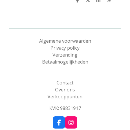
D
D
S
D
e
e
h
e
l
e
a
l
e
l
r
e
n
e
n
Algemene voorwaarden
Privacy policy
Verzending
Betaalmogelijkheden
Contact
Over ons
Verkooppunten
KVK: 98831917
F
I