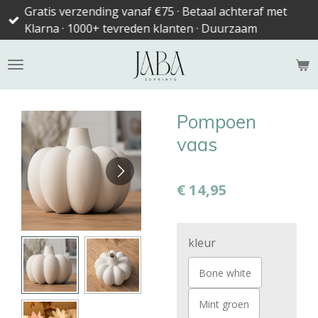
Gratis verzending vanaf €75 · Betaal achteraf met
Ga
Klarna · 1000+ tevreden klanten · Duurzaam
direct
naar
de
hoofdinhoud
Pompoen
vaas
€ 14,95
kleur
Bone white
Mint groen