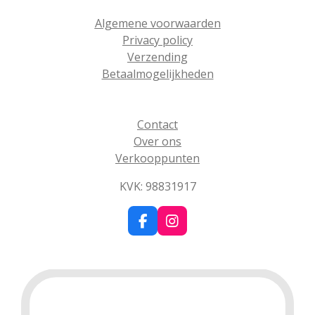
Algemene voorwaarden
Privacy policy
Verzending
Betaalmogelijkheden
Contact
Over ons
Verkooppunten
KVK: 98831917
F
I
a
n
c
s
e
t
b
a
o
g
o
r