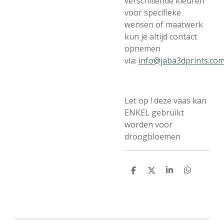
verschillende kleuren
voor specifieke
wensen of maatwerk
kun je altijd contact
opnemen
via:
info@jaba3dprints.co
Let op ! deze vaas kan
ENKEL gebruikt
worden voor
droogbloemen
D
D
S
D
e
e
h
e
l
e
a
l
e
l
r
e
n
e
n