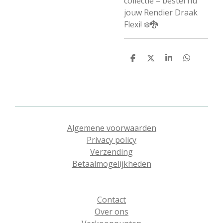
collectie – bestel nu
jouw Rendier Draak
Flexi! ❄️🐉
D
D
S
D
e
e
h
e
l
e
a
l
e
l
r
e
n
e
n
Algemene voorwaarden
Privacy policy
Verzending
Betaalmogelijkheden
Contact
Over ons