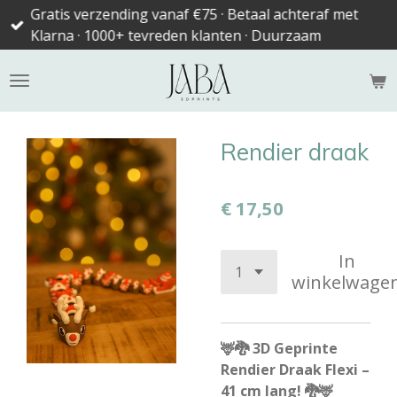
Gratis verzending vanaf €75 · Betaal achteraf met
Ga
Klarna · 1000+ tevreden klanten · Duurzaam
direct
naar
de
hoofdinhoud
Rendier draak
€ 17,50
In
winkelwage
🦌🐉 3D Geprinte
Rendier Draak Flexi –
41 cm lang! 🐉🦌