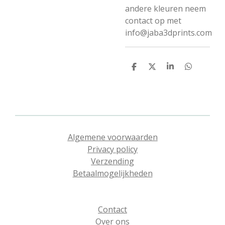
andere kleuren neem
contact op met
info@jaba3dprints.com
D
D
S
D
e
e
h
e
l
e
a
l
e
l
r
e
n
e
n
Algemene voorwaarden
Privacy policy
Verzending
Betaalmogelijkheden
Contact
Over ons