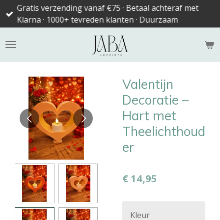
Gratis verzending vanaf €75 · Betaal achteraf met
Ga
Klarna · 1000+ tevreden klanten · Duurzaam
direct
naar
de
hoofdinhoud
Valentijn
Decoratie –
Hart met
Theelichthoud
er
€ 14,95
Kleur