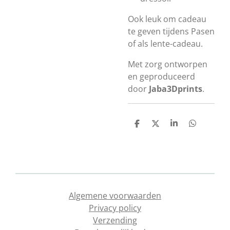
Ook leuk om cadeau
te geven tijdens Pasen
of als lente-cadeau.
Met zorg ontworpen
en geproduceerd
door
Jaba3Dprints
.
D
D
S
D
e
e
h
e
l
e
a
l
e
l
r
e
n
e
n
Algemene voorwaarden
Privacy policy
Verzending