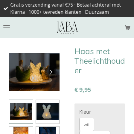
Gratis verzending vanaf €75 · Betaal achteraf met
Ga
Klarna · 1000+ tevreden klanten · Duurzaam
direct
naar
de
hoofdinhoud
Haas met
Theelichthoud
er
€ 9,95
Kleur
wit