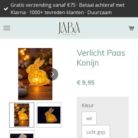
Gratis verzending vanaf €75 · Betaal achteraf met
Ga
Klarna · 1000+ tevreden klanten · Duurzaam
direct
naar
de
hoofdinhoud
Verlicht Paas
Konijn
€ 9,95
Kleur
wit
Licht grijs