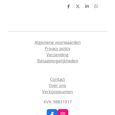
D
D
S
D
e
e
h
e
l
e
a
l
e
l
r
e
n
e
n
Algemene voorwaarden
Privacy policy
Verzending
Betaalmogelijkheden
Contact
Over ons
Verkooppunten
KVK: 98831917