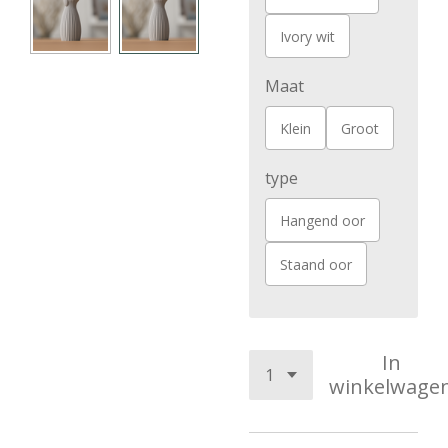
Ivory wit
Maat
Klein
Groot
type
Hangend oor
Staand oor
In
winkelwage