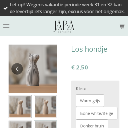
Let op!! Wegens vakantie periode week 31 en 32 kan
Ga
de levertijd iets langer zijn, excuus voor het ongemak.
direct
naar
de
hoofdinhoud
Los hondje
€ 2,50
Kleur
Warm grijs
Bone white/Beige
Donker bruin