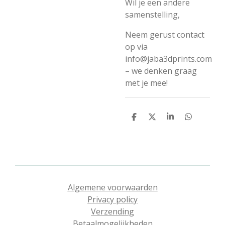
Wil je een andere
samenstelling,
Neem gerust contact
op via
info@jaba3dprints.com
– we denken graag
met je mee!
D
D
S
D
e
e
h
e
l
e
a
l
e
l
r
e
n
e
n
Algemene voorwaarden
Privacy policy
Verzending
Betaalmogelijkheden