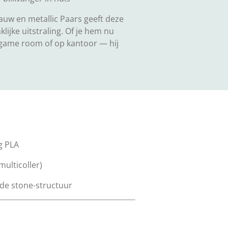
auw en metallic Paars geeft deze
klijke uitstraling. Of je hem nu
 game room of op kantoor — hij
g PLA
multicoller)
rde stone-structuur