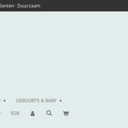
 klanten · Duurzaam
N
GEBOORTE & BABY
B2B