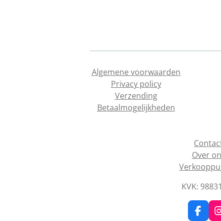
Algemene voorwaarden
Privacy policy
Verzending
Betaalmogelijkheden
Contac
Over o
Verkooppu
KVK: 9883
F
I