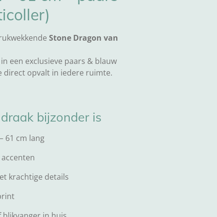
icoller)
drukwekkende
Stone Dragon van
 in een exclusieve paars & blauw
e direct opvalt in iedere ruimte.
raak bijzonder is
 – 61 cm lang
w accenten
t krachtige details
rint
 blikvanger in huis