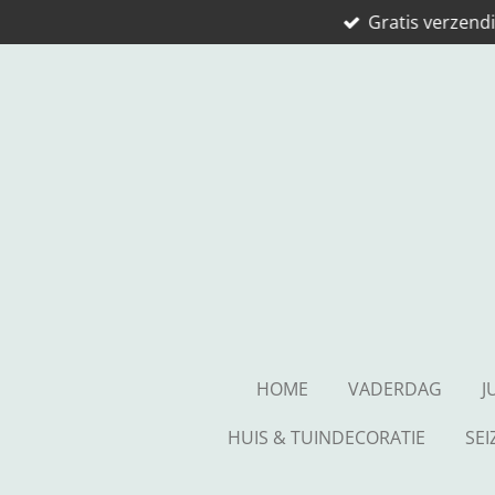
Gratis verzendi
Ga
direct
naar
de
hoofdinhoud
HOME
VADERDAG
J
HUIS & TUINDECORATIE
SE