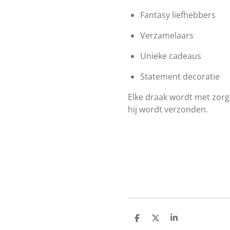
Fantasy liefhebbers
Verzamelaars
Unieke cadeaus
Statement decoratie
Elke draak wordt met zorg
hij wordt verzonden.
D
D
S
e
e
h