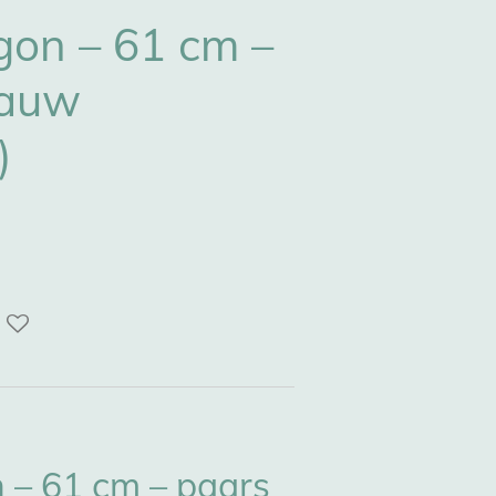
gon – 61 cm –
lauw
)
 – 61 cm – paars