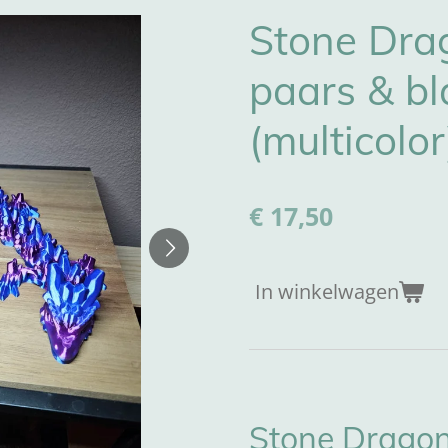
Stone Dra
paars & b
(multicolor
€ 17,50
In winkelwagen
Stone Dragon