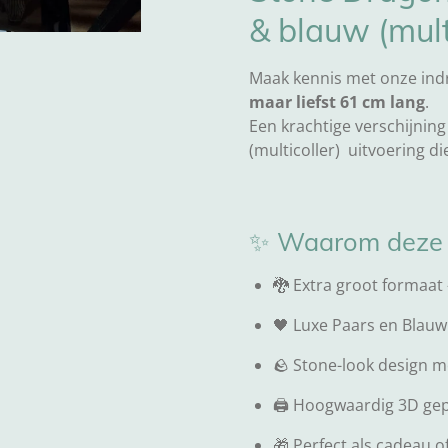
& blauw (mult
Maak kennis met onze in
maar liefst 61 cm lang
.
Een krachtige verschijning
(multicoller) uitvoering di
✨ Waarom deze d
🐉 Extra groot formaat
🖤 Luxe Paars en Blau
🪨 Stone-look design me
🖨️ Hoogwaardig 3D gep
🎁 Perfect als cadeau of