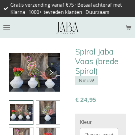
Gratis verzending vanaf €75 · Betaal achteraf met
Ga
Klarna · 1000+ tevreden klanten · Duurzaam
direct
naar
de
hoofdinhoud
Spiral Jaba
Vaas (brede
Spiral)
Nieuw!
€ 24,95
Kleur
Charcoal zwart