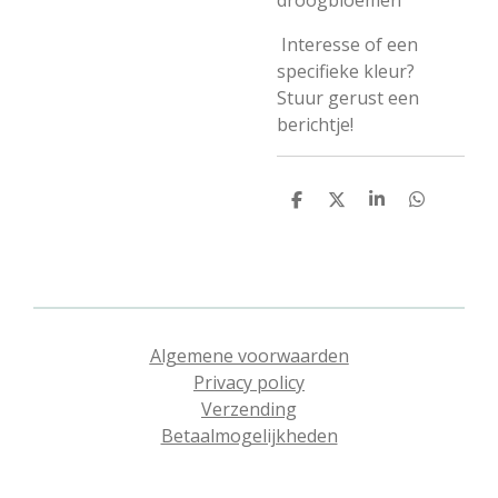
droogbloemen
Interesse of een
specifieke kleur?
Stuur gerust een
berichtje!
D
D
S
D
e
e
h
e
l
e
a
l
e
l
r
e
n
e
n
Algemene voorwaarden
Privacy policy
Verzending
Betaalmogelijkheden