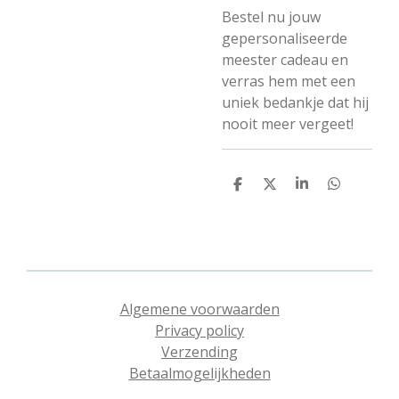
Bestel nu jouw
gepersonaliseerde
meester cadeau en
verras hem met een
uniek bedankje dat hij
nooit meer vergeet!
D
D
S
D
e
e
h
e
l
e
a
l
e
l
r
e
n
e
n
Algemene voorwaarden
Privacy policy
Verzending
Betaalmogelijkheden