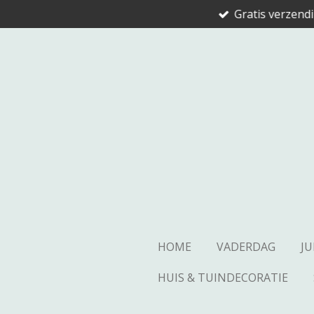
Gratis verzend
Ga
direct
naar
de
hoofdinhoud
HOME
VADERDAG
JU
HUIS & TUINDECORATIE