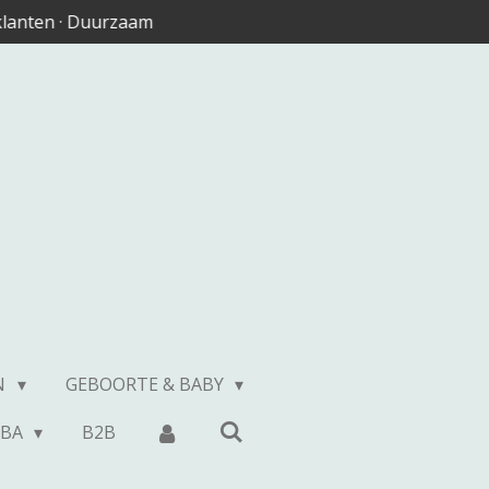
 klanten · Duurzaam
IN
GEBOORTE & BABY
ABA
B2B