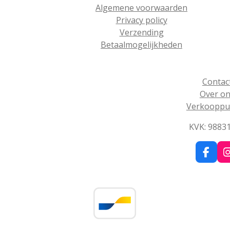
Algemene voorwaarden
Privacy policy
Verzending
Betaalmogelijkheden
Contac
Over o
Verkooppu
KVK: 9883
F
I
a
c
e
b
o
o
k