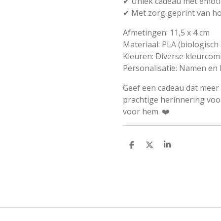
✔ Uniek cadeau met emot
✔ Met zorg geprint van h
Afmetingen:
11,5 x 4 cm
Materiaal:
PLA (biologisch
Kleuren:
Diverse kleurcomb
Personalisatie:
Namen en k
Geef een cadeau dat meer
prachtige herinnering voo
voor hem. ❤️
D
D
S
e
e
h
l
e
a
e
l
r
n
e