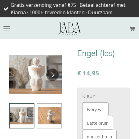
Gratis verzending vanaf €75 · Betaal achteraf met
Ga
Klarna · 1000+ tevreden klanten · Duurzaam
direct
naar
de
hoofdinhoud
Engel (los)
€ 14,95
Kleur
Ivory wit
Latte bruin
donker bruin