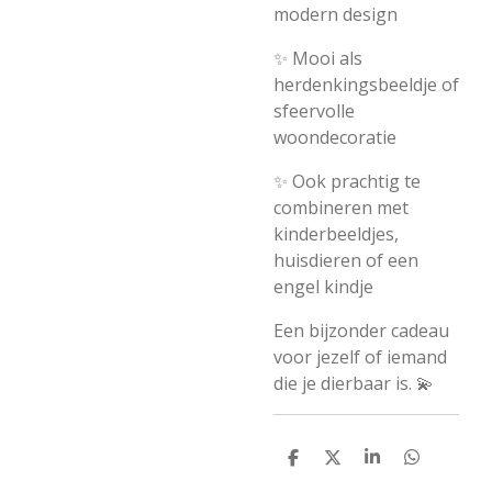
modern design
✨ Mooi als
herdenkingsbeeldje of
sfeervolle
woondecoratie
✨ Ook prachtig te
combineren met
kinderbeeldjes,
huisdieren of een
engel kindje
Een bijzonder cadeau
voor jezelf of iemand
die je dierbaar is. 💫
D
D
S
D
e
e
h
e