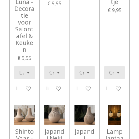
Luna -
tje
€ 9,95
Decora
€ 9,95
tie
voor
Salont
afel &
Keuke
n
€ 9,95
In winkelwagen
In winkelwagen
In winkelwagen
In winkelwag
Shinto
Japand
Japand
Lamp
Vaas -
i Neki
i
lantaa