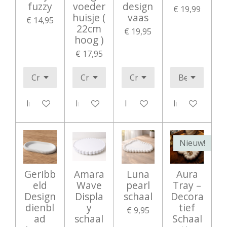
fuzzy
voeder
design
€ 19,99
huisje (
vaas
€ 14,95
22cm
€ 19,95
hoog )
€ 17,95
In winkelwagen
In winkelwagen
In winkelwagen
In winkelwag
Nieuw!
Geribb
Amara
Luna
Aura
eld
Wave
pearl
Tray –
Design
Displa
schaal
Decora
dienbl
y
tief
€ 9,95
ad
schaal
Schaal