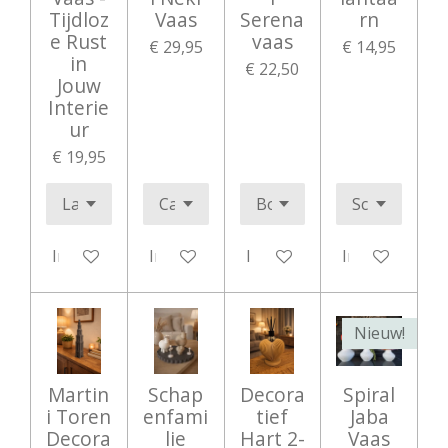
Tijdloz
Vaas
Serena
rn
e Rust
vaas
€ 29,95
€ 14,95
in
€ 22,50
Jouw
Interie
ur
€ 19,95
In winkelwagen
In winkelwagen
In winkelwagen
In winkelwag
Nieuw!
Martin
Schap
Decora
Spiral
i Toren
enfami
tief
Jaba
Decora
lie
Hart 2-
Vaas