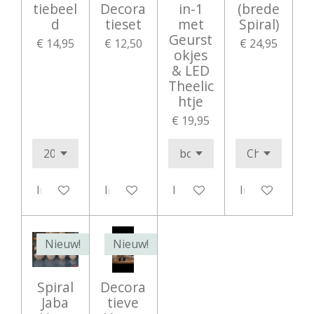
tiebeel
Decora
in-1
(brede
d
tieset
met
Spiral)
Geurst
€ 14,95
€ 12,50
€ 24,95
okjes
& LED
Theelic
htje
€ 19,95
In winkelwagen
In winkelwagen
In winkelwagen
In winkelwag
Nieuw!
Nieuw!
Spiral
Decora
Jaba
tieve