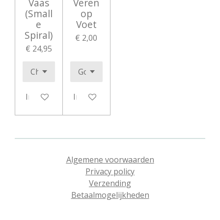
Vaas
Veren
(Small
op
e
Voet
Spiral)
€ 2,00
€ 24,95
In winkelwagen
In winkelwagen
Algemene voorwaarden
Privacy policy
Verzending
Betaalmogelijkheden